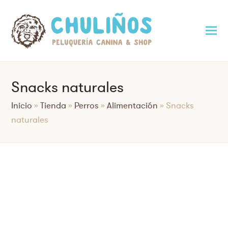
Snacks naturales
Inicio
»
Tienda
»
Perros
»
Alimentación
»
Snacks
naturales
Saltar
al
contenido