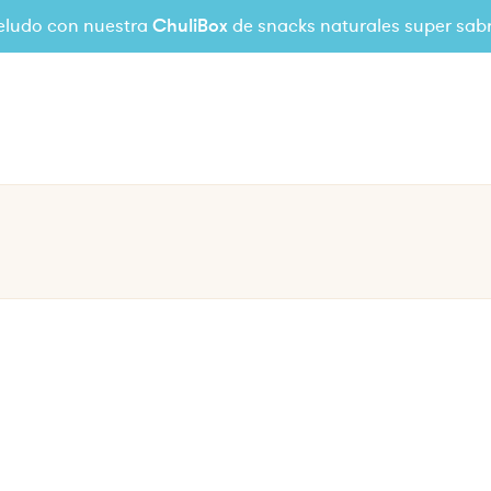
eludo con nuestra
ChuliBox
de snacks naturales super sab