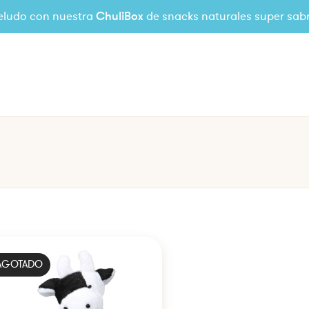
eludo con nuestra
ChuliBox
de snacks naturales super sab
AGOTADO