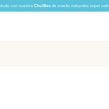
eludo con nuestra
ChuliBox
de snacks naturales super sab