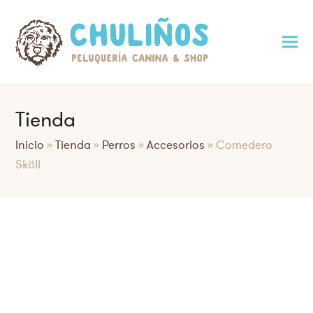
Tienda
Inicio
»
Tienda
»
Perros
»
Accesorios
»
Comedero
Sköll
Saltar
al
contenido