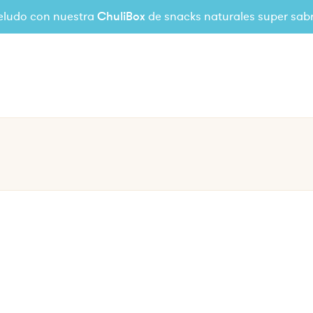
eludo con nuestra
ChuliBox
de snacks naturales super sab