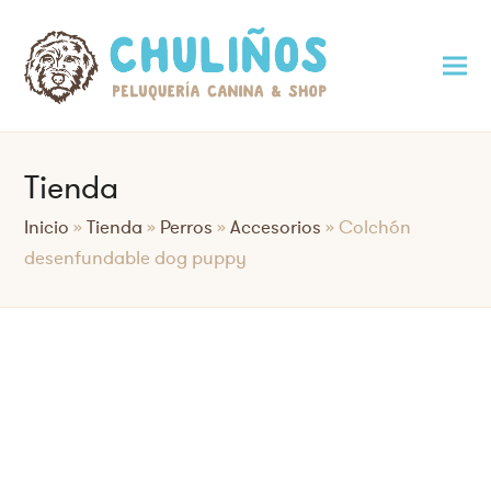
Tienda
Inicio
»
Tienda
»
Perros
»
Accesorios
»
Colchón
desenfundable dog puppy
Saltar
al
contenido