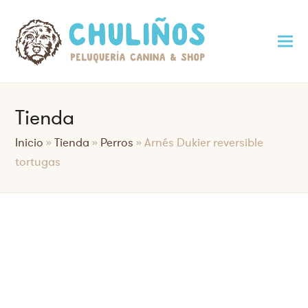
Tienda
Inicio
»
Tienda
»
Perros
»
Arnés Dukier reversible
tortugas
Saltar
al
contenido