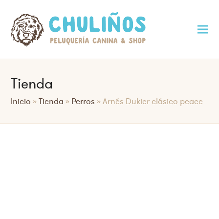
Tienda
Inicio
»
Tienda
»
Perros
»
Arnés Dukier clásico peace
Saltar
al
contenido