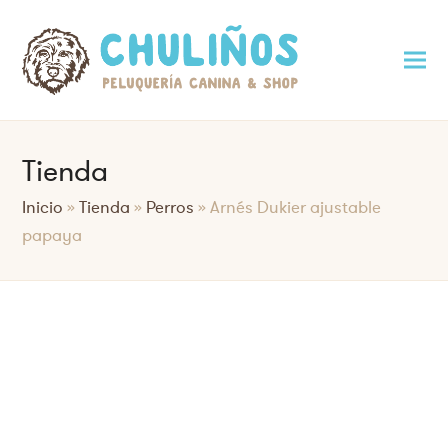
Tienda
Inicio
»
Tienda
»
Perros
»
Arnés Dukier ajustable
papaya
Saltar
al
contenido