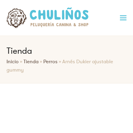
Tienda
Inicio
»
Tienda
»
Perros
»
Arnés Dukier ajustable
gummy
Saltar
al
contenido