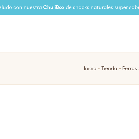
eludo con nuestra
ChuliBox
de snacks naturales super sab
Inicio
»
Tienda
»
Perros