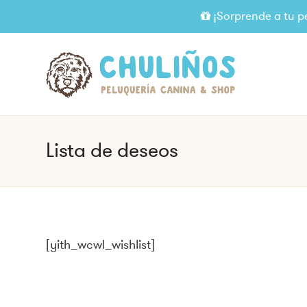
¡Sorprende a tu p
Lista de deseos
[yith_wcwl_wishlist]