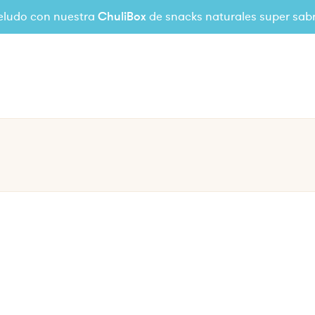
eludo con nuestra
ChuliBox
de snacks naturales super sab