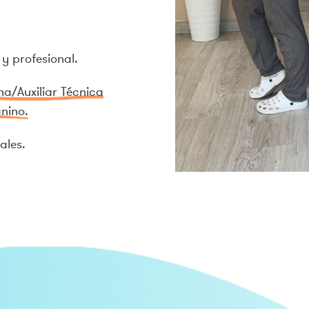
y profesional.
na/Auxiliar Técnica
nino.
ales.