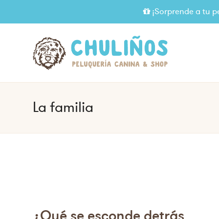
¡Sorprende a tu p
La familia
¿Qué se esconde detrás