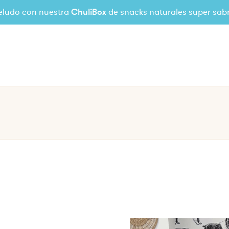
eludo con nuestra
ChuliBox
de snacks naturales super sab