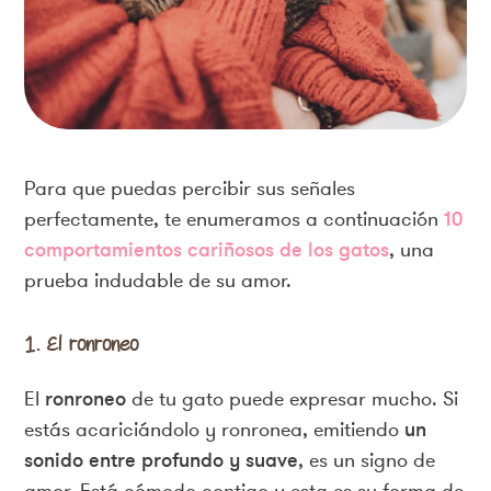
Para que puedas percibir sus señales
perfectamente, te enumeramos a continuación
10
comportamientos cariñosos de los gatos
, una
prueba indudable de su amor.
1. El ronroneo
El
ronroneo
de tu gato puede expresar mucho. Si
estás acariciándolo y ronronea, emitiendo
un
sonido entre profundo y suave
, es un signo de
amor. Está cómodo contigo y esta es su forma de